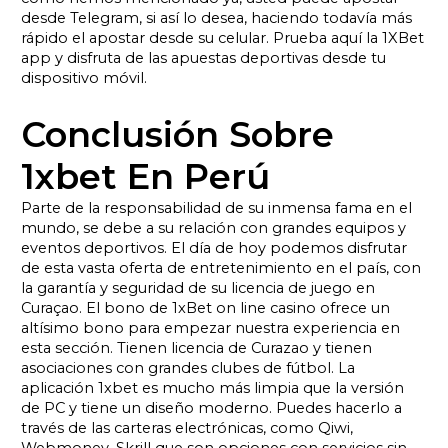
desde Telegram, si así lo desea, haciendo todavía más
rápido el apostar desde su celular. Prueba aquí la 1XBet
app y disfruta de las apuestas deportivas desde tu
dispositivo móvil.
Conclusión Sobre
1xbet En Perú
Parte de la responsabilidad de su inmensa fama en el
mundo, se debe a su relación con grandes equipos y
eventos deportivos. El día de hoy podemos disfrutar
de esta vasta oferta de entretenimiento en el país, con
la garantía y seguridad de su licencia de juego en
Curaçao. El bono de 1xBet on line casino ofrece un
altísimo bono para empezar nuestra experiencia en
esta sección. Tienen licencia de Curazao y tienen
asociaciones con grandes clubes de fútbol. La
aplicación 1xbet es mucho más limpia que la versión
de PC y tiene un diseño moderno. Puedes hacerlo a
través de las carteras electrónicas, como Qiwi,
Webmoney, Skrill que son opciones con servicios sin