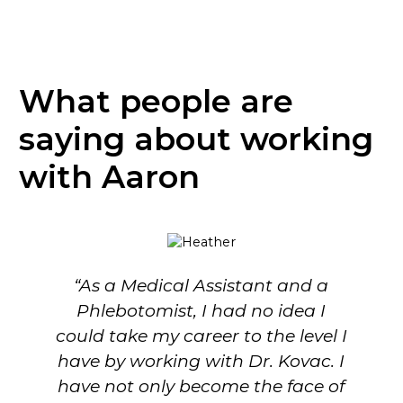
What people are
saying about working
with Aaron
“As a Medical Assistant and a
Phlebotomist, I had no idea I
could take my career to the level I
have by working with Dr. Kovac. I
have not only become the face of