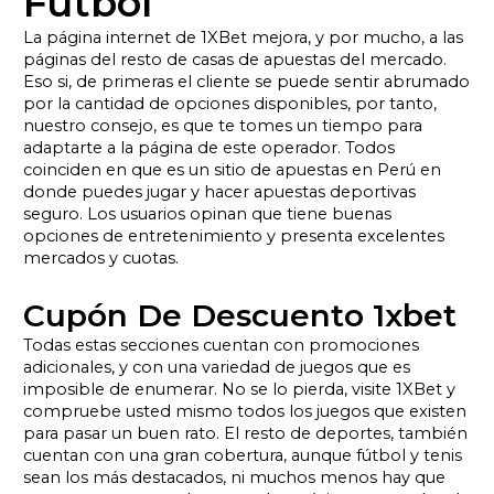
Fútbol
La página internet de 1XBet mejora, y por mucho, a las
páginas del resto de casas de apuestas del mercado.
Eso si, de primeras el cliente se puede sentir abrumado
por la cantidad de opciones disponibles, por tanto,
nuestro consejo, es que te tomes un tiempo para
adaptarte a la página de este operador. Todos
coinciden en que es un sitio de apuestas en Perú en
donde puedes jugar y hacer apuestas deportivas
seguro. Los usuarios opinan que tiene buenas
opciones de entretenimiento y presenta excelentes
mercados y cuotas.
Cupón De Descuento 1xbet
Todas estas secciones cuentan con promociones
adicionales, y con una variedad de juegos que es
imposible de enumerar. No se lo pierda, visite 1XBet y
compruebe usted mismo todos los juegos que existen
para pasar un buen rato. El resto de deportes, también
cuentan con una gran cobertura, aunque fútbol y tenis
sean los más destacados, ni muchos menos hay que