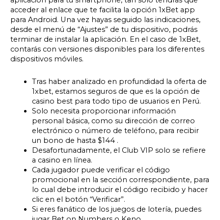
aplicación para tu smartphone, tan solo tendrás que
acceder al enlace que te facilita la opción 1xBet app
para Android. Una vez hayas seguido las indicaciones,
desde el menú de “Ajustes” de tu dispositivo, podrás
terminar de instalar la aplicación. En el caso de 1xBet,
contarás con versiones disponibles para los diferentes
dispositivos móviles.
Tras haber analizado en profundidad la oferta de
1xbet, estamos seguros de que es la opción de
casino best para todo tipo de usuarios en Perú.
Solo necesita proporcionar información
personal básica, como su dirección de correo
electrónico o número de teléfono, para recibir
un bono de hasta $144 .
Desafortunadamente, el Club VIP solo se refiere
a casino en línea.
Cada jugador puede verificar el código
promocional en la sección correspondiente, para
lo cual debe introducir el código recibido y hacer
clic en el botón “Verificar”.
Si eres fanático de los juegos de lotería, puedes
jugar Bet on Numbers o Keno.