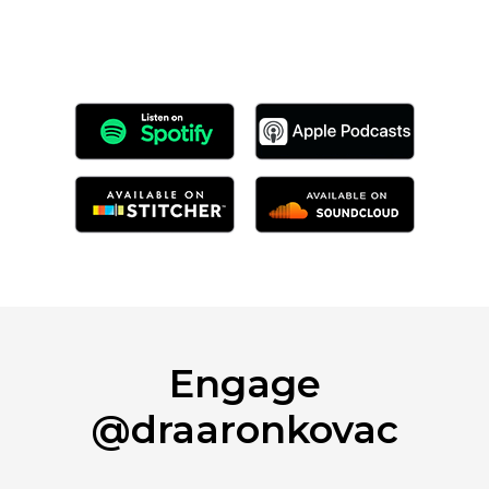
Engage
@draaronkovac