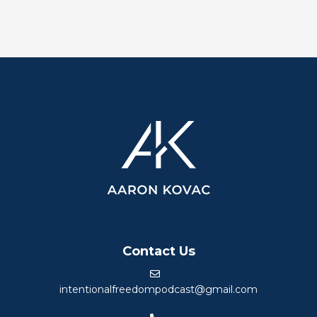
Contact Us
intentionalfreedompodcast@gmail.com