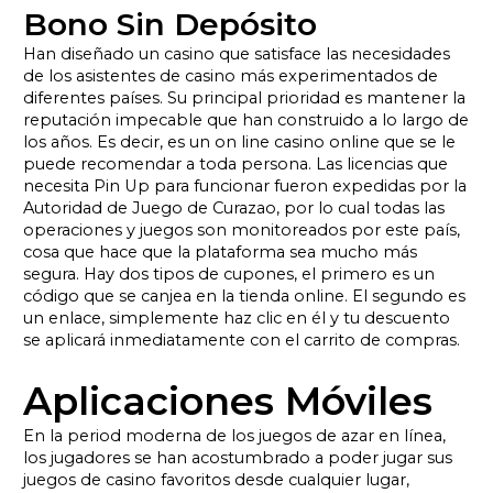
Bono Sin Depósito
Han diseñado un casino que satisface las necesidades
de los asistentes de casino más experimentados de
diferentes países. Su principal prioridad es mantener la
reputación impecable que han construido a lo largo de
los años. Es decir, es un on line casino online que se le
puede recomendar a toda persona. Las licencias que
necesita Pin Up para funcionar fueron expedidas por la
Autoridad de Juego de Curazao, por lo cual todas las
operaciones y juegos son monitoreados por este país,
cosa que hace que la plataforma sea mucho más
segura. Hay dos tipos de cupones, el primero es un
código que se canjea en la tienda online. El segundo es
un enlace, simplemente haz clic en él y tu descuento
se aplicará inmediatamente con el carrito de compras.
Aplicaciones Móviles
En la period moderna de los juegos de azar en línea,
los jugadores se han acostumbrado a poder jugar sus
juegos de casino favoritos desde cualquier lugar,