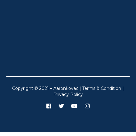
Copyright © 2021 – Aaronkovac
|
Terms & Condition
|
Privacy Policy