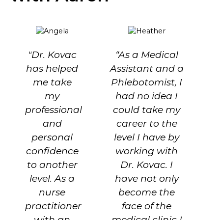
"Dr. Kovac
“As a Medical
has helped
Assistant and a
me take
Phlebotomist, I
my
had no idea I
professional
could take my
and
career to the
personal
level I have by
confidence
working with
to another
Dr. Kovac. I
level. As a
have not only
nurse
become the
practitioner
face of the
with an
medical clinic I