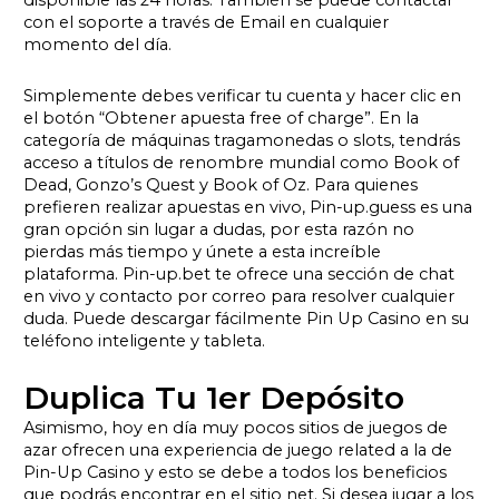
disponible las 24 horas. También se puede contactar
con el soporte a través de Email en cualquier
momento del día.
Simplemente debes verificar tu cuenta y hacer clic en
el botón “Obtener apuesta free of charge”. En la
categoría de máquinas tragamonedas o slots, tendrás
acceso a títulos de renombre mundial como Book of
Dead, Gonzo’s Quest y Book of Oz. Para quienes
prefieren realizar apuestas en vivo, Pin-up.guess es una
gran opción sin lugar a dudas, por esta razón no
pierdas más tiempo y únete a esta increíble
plataforma. Pin-up.bet te ofrece una sección de chat
en vivo y contacto por correo para resolver cualquier
duda. Puede descargar fácilmente Pin Up Casino en su
teléfono inteligente y tableta.
Duplica Tu 1er Depósito
Asimismo, hoy en día muy pocos sitios de juegos de
azar ofrecen una experiencia de juego related a la de
Pin-Up Casino y esto se debe a todos los beneficios
que podrás encontrar en el sitio net. Si desea jugar a los