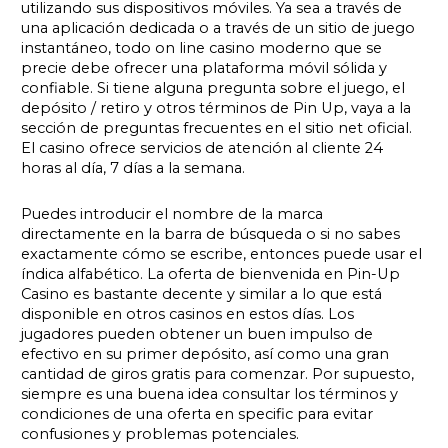
utilizando sus dispositivos móviles. Ya sea a través de
una aplicación dedicada o a través de un sitio de juego
instantáneo, todo on line casino moderno que se
precie debe ofrecer una plataforma móvil sólida y
confiable. Si tiene alguna pregunta sobre el juego, el
depósito / retiro y otros términos de Pin Up, vaya a la
sección de preguntas frecuentes en el sitio net oficial.
El casino ofrece servicios de atención al cliente 24
horas al día, 7 días a la semana.
Puedes introducir el nombre de la marca
directamente en la barra de búsqueda o si no sabes
exactamente cómo se escribe, entonces puede usar el
índica alfabético. La oferta de bienvenida en Pin-Up
Casino es bastante decente y similar a lo que está
disponible en otros casinos en estos días. Los
jugadores pueden obtener un buen impulso de
efectivo en su primer depósito, así como una gran
cantidad de giros gratis para comenzar. Por supuesto,
siempre es una buena idea consultar los términos y
condiciones de una oferta en specific para evitar
confusiones y problemas potenciales.