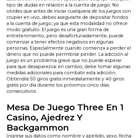
tipo de dudas en relación a la cuenta de juego. No
olvides que antes de iniciar cualquiera de los juegos con
crupier en vivo, debes asegurarte de depositar fondos
a la cuenta de juego, ya que esta modalidad no ofrece
modo gratuito. El juego es una gran forma de
entretenimiento, pero desafortunadamente, puede
comenzar a tener efectos negativos en algunas
personas. Especialmente cuando comienza a perder el
dinero que no puede permitirse perder. La adicción al
juego es un problema grave que no puede esperar
para que desaparezca; en cambio, debe tomar algunas
medidas adicionales para combatir esta adicción.
Obtendrá 50 giros gratis inmediatamente y 40 giros
gratis por día durante los próximos cinco días
consecutivos.
Mesa De Juego Three En 1
Casino, Ajedrez Y
Backgammon
Ingrese sus datos como nombre y apellido, sexo, fecha