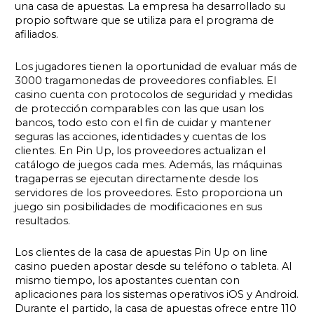
una casa de apuestas. La empresa ha desarrollado su
propio software que se utiliza para el programa de
afiliados.
Los jugadores tienen la oportunidad de evaluar más de
3000 tragamonedas de proveedores confiables. El
casino cuenta con protocolos de seguridad y medidas
de protección comparables con las que usan los
bancos, todo esto con el fin de cuidar y mantener
seguras las acciones, identidades y cuentas de los
clientes. En Pin Up, los proveedores actualizan el
catálogo de juegos cada mes. Además, las máquinas
tragaperras se ejecutan directamente desde los
servidores de los proveedores. Esto proporciona un
juego sin posibilidades de modificaciones en sus
resultados.
Los clientes de la casa de apuestas Pin Up on line
casino pueden apostar desde su teléfono o tableta. Al
mismo tiempo, los apostantes cuentan con
aplicaciones para los sistemas operativos iOS y Android.
Durante el partido, la casa de apuestas ofrece entre 110